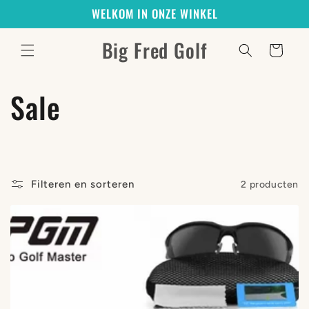
Meteen
WELKOM IN ONZE WINKEL
naar de
content
Big Fred Golf
Winkelwagen
C
Sale
o
l
Filteren en sorteren
2 producten
l
e
c