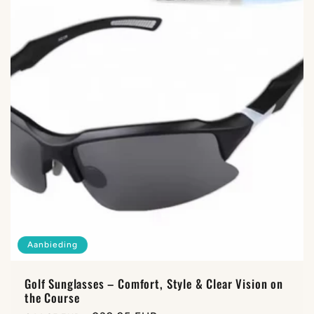
t
i
e
:
Aanbieding
Golf Sunglasses – Comfort, Style & Clear Vision on
the Course