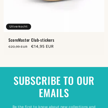
Uitverkocht
ScoreMaster Club-stickers
Normale
Aanbiedingsprijs
€14,95 EUR
€20,99 EUR
prijs
SUBSCRIBE TO OUR
EMAILS
Be the first to know about new collections and