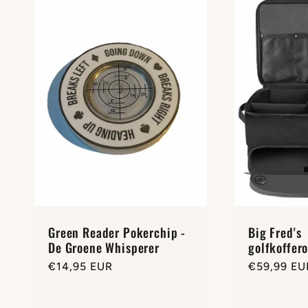
Green Reader Pokerchip -
Big Fred's
De Groene Whisperer
golfkoffer
Normale
€14,95 EUR
Normale
€59,99 EU
prijs
prijs