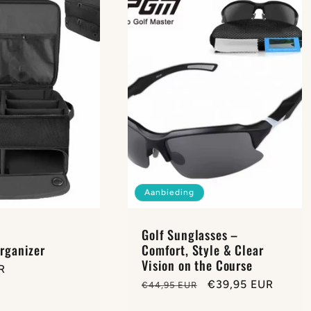
Aanbieding
Golf Sunglasses –
organizer
Comfort, Style & Clear
Vision on the Course
R
Normale
Aanbiedingsprijs
€39,95 EUR
€44,95 EUR
prijs