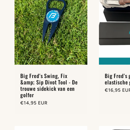
e
c
t
i
e
Big Fred's Swing, Fix
Big Fred's
&amp; Sip Divot Tool - De
elastische
trouwe sidekick van een
Normale
€16,95 EU
:
golfer
prijs
Normale
€14,95 EUR
prijs