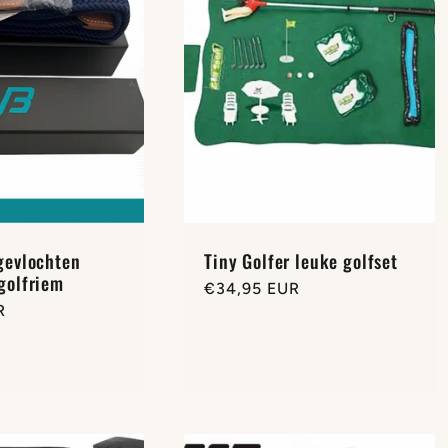
 gevlochten
Tiny Golfer leuke golfset
 golfriem
Normale
€34,95 EUR
R
prijs