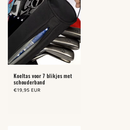
Koeltas voor 7 blikjes met
schouderband
Normale
€19,95 EUR
prijs