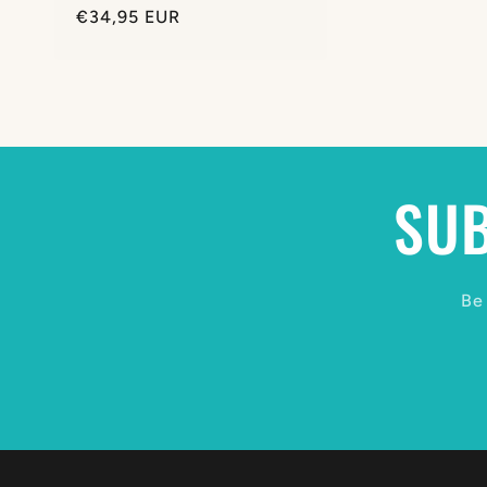
Normale
€34,95 EUR
prijs
SUB
Be 